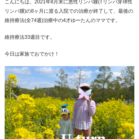
こんにちは。2021年8月末に悪性リンパ腫(Tリンパ芽球性
リンパ腫)の8ヶ月に渡る入院での治療が終了して、最後の
維持療法(全74週)治療中の4才ゆーたんのママです。
維持療法33週目です。
今日は家族でおでかけ！