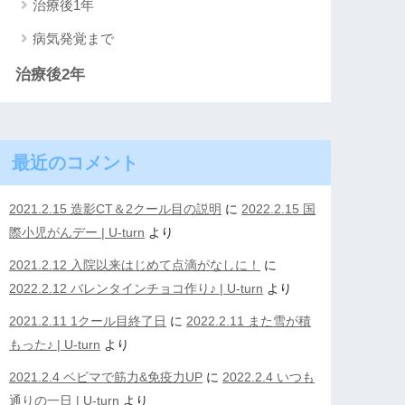
治療後1年
病気発覚まで
治療後2年
最近のコメント
2021.2.15 造影CT＆2クール目の説明
に
2022.2.15 国
際小児がんデー | U-turn
より
2021.2.12 入院以来はじめて点滴がなしに！
に
2022.2.12 バレンタインチョコ作り♪ | U-turn
より
2021.2.11 1クール目終了日
に
2022.2.11 また雪が積
もった♪ | U-turn
より
2021.2.4 ベビマで筋力&免疫力UP
に
2022.2.4 いつも
通りの一日 | U-turn
より