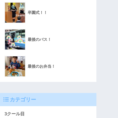
卒園式！！
最後のバス！
最後のお弁当！
カテゴリー
3クール目