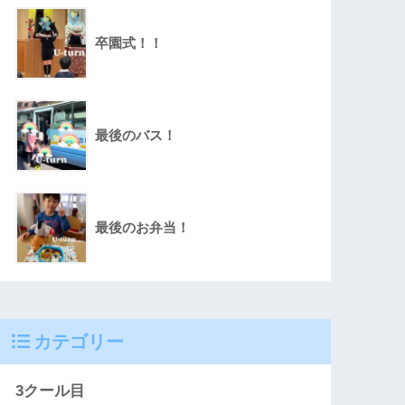
卒園式！！
最後のバス！
最後のお弁当！
カテゴリー
3クール目