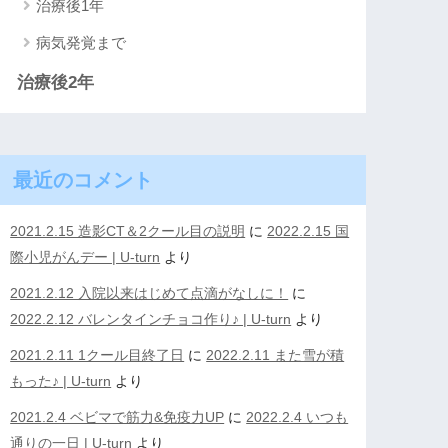
治療後1年
病気発覚まで
治療後2年
最近のコメント
2021.2.15 造影CT＆2クール目の説明
に
2022.2.15 国
際小児がんデー | U-turn
より
2021.2.12 入院以来はじめて点滴がなしに！
に
2022.2.12 バレンタインチョコ作り♪ | U-turn
より
2021.2.11 1クール目終了日
に
2022.2.11 また雪が積
もった♪ | U-turn
より
2021.2.4 ベビマで筋力&免疫力UP
に
2022.2.4 いつも
通りの一日 | U-turn
より