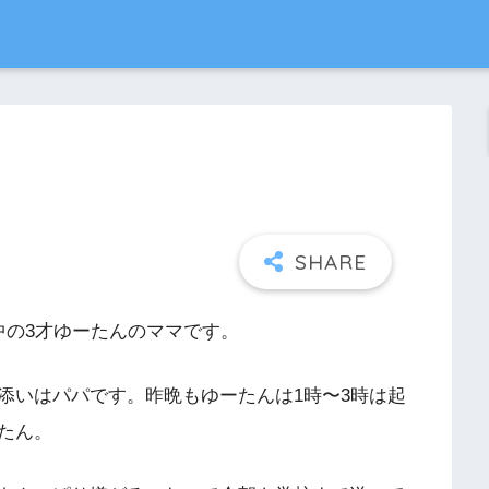
中の3才ゆーたんのママです。
添いはパパです。昨晩もゆーたんは1時〜3時は起
たん。