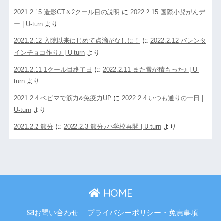
2021.2.15 造影CT＆2クール目の説明
に
2022.2.15 国際小児がんデ
ー | U-turn
より
2021.2.12 入院以来はじめて点滴がなしに！
に
2022.2.12 バレンタ
インチョコ作り♪ | U-turn
より
2021.2.11 1クール目終了日
に
2022.2.11 また雪が積もった♪ | U-
turn
より
2021.2.4 ベビマで筋力&免疫力UP
に
2022.2.4 いつも通りの一日 |
U-turn
より
2021.2.2 節分
に
2022.2.3 節分♪小学校再開 | U-turn
より
HOME
お問い合わせ
プライバシーポリシー・免責事項