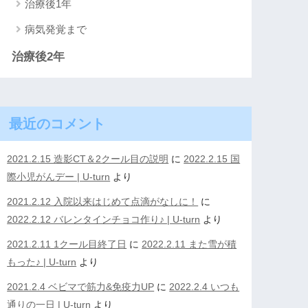
治療後1年
病気発覚まで
治療後2年
最近のコメント
2021.2.15 造影CT＆2クール目の説明
に
2022.2.15 国
際小児がんデー | U-turn
より
2021.2.12 入院以来はじめて点滴がなしに！
に
2022.2.12 バレンタインチョコ作り♪ | U-turn
より
2021.2.11 1クール目終了日
に
2022.2.11 また雪が積
もった♪ | U-turn
より
2021.2.4 ベビマで筋力&免疫力UP
に
2022.2.4 いつも
通りの一日 | U-turn
より