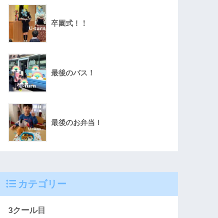
卒園式！！
最後のバス！
最後のお弁当！
カテゴリー
3クール目