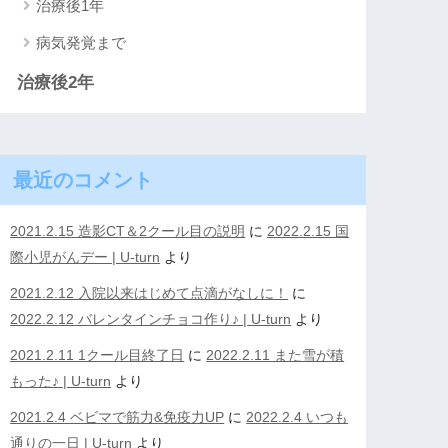
治療後1年
病気発覚まで
治療後2年
最近のコメント
2021.2.15 造影CT＆2クール目の説明
に
2022.2.15 国
際小児がんデー | U-turn
より
2021.2.12 入院以来はじめて点滴がなしに！
に
2022.2.12 バレンタインチョコ作り♪ | U-turn
より
2021.2.11 1クール目終了日
に
2022.2.11 また雪が積
もった♪ | U-turn
より
2021.2.4 ベビマで筋力&免疫力UP
に
2022.2.4 いつも
通りの一日 | U-turn
より