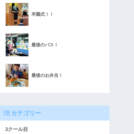
卒園式！！
最後のバス！
最後のお弁当！
カテゴリー
3クール目