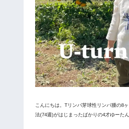
こんにちは。Tリンパ芽球性リンパ腫の8
法(74週)がはじまったばかりの4才ゆーた