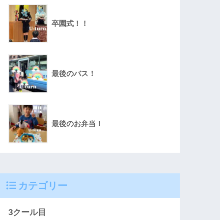
卒園式！！
最後のバス！
最後のお弁当！
カテゴリー
3クール目