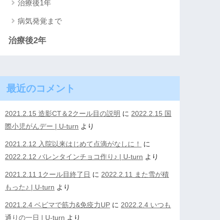
治療後1年
病気発覚まで
治療後2年
最近のコメント
2021.2.15 造影CT＆2クール目の説明
に
2022.2.15 国
際小児がんデー | U-turn
より
2021.2.12 入院以来はじめて点滴がなしに！
に
2022.2.12 バレンタインチョコ作り♪ | U-turn
より
2021.2.11 1クール目終了日
に
2022.2.11 また雪が積
もった♪ | U-turn
より
2021.2.4 ベビマで筋力&免疫力UP
に
2022.2.4 いつも
通りの一日 | U-turn
より