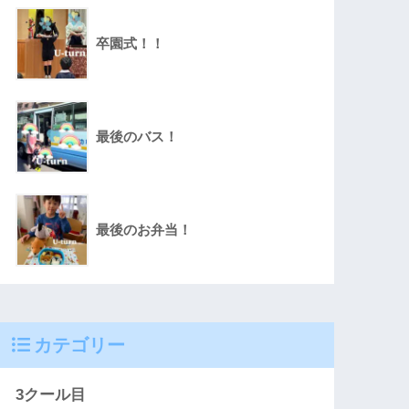
卒園式！！
最後のバス！
最後のお弁当！
カテゴリー
3クール目