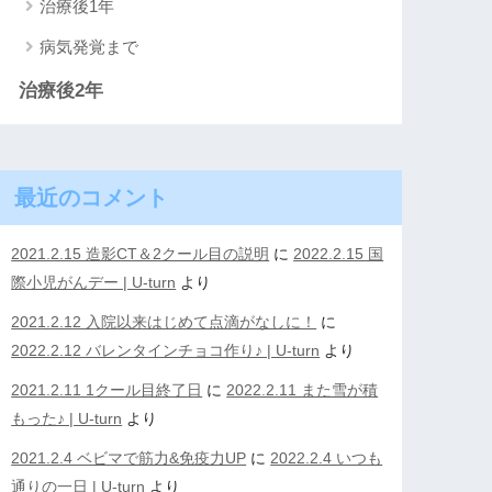
治療後1年
病気発覚まで
治療後2年
最近のコメント
2021.2.15 造影CT＆2クール目の説明
に
2022.2.15 国
際小児がんデー | U-turn
より
2021.2.12 入院以来はじめて点滴がなしに！
に
2022.2.12 バレンタインチョコ作り♪ | U-turn
より
2021.2.11 1クール目終了日
に
2022.2.11 また雪が積
もった♪ | U-turn
より
2021.2.4 ベビマで筋力&免疫力UP
に
2022.2.4 いつも
通りの一日 | U-turn
より