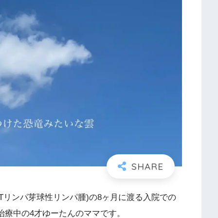
(Tリンパ芽球性リンパ腫)の8ヶ月に渡る入院での
)治療中の4才ゆーたんのママです。