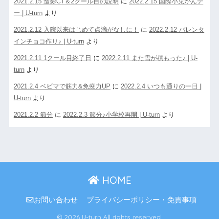
2021.2.15 造影CT＆2クール目の説明
に
2022.2.15 国際小児がんデ
ー | U-turn
より
2021.2.12 入院以来はじめて点滴がなしに！
に
2022.2.12 バレンタ
インチョコ作り♪ | U-turn
より
2021.2.11 1クール目終了日
に
2022.2.11 また雪が積もった♪ | U-
turn
より
2021.2.4 ベビマで筋力&免疫力UP
に
2022.2.4 いつも通りの一日 |
U-turn
より
2021.2.2 節分
に
2022.2.3 節分♪小学校再開 | U-turn
より
HOME
お問い合わせ
プライバシーポリシー・免責事項
© 2026 U-turn All rights reserved.