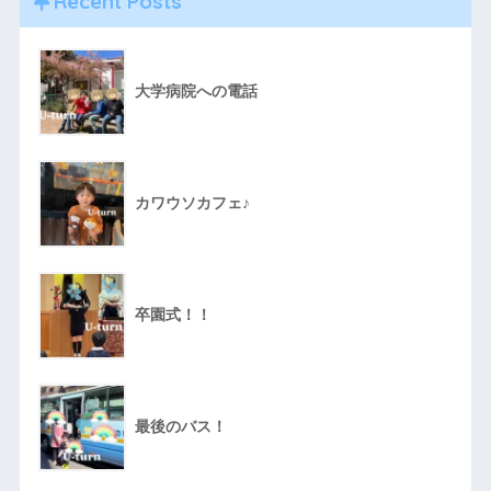
Recent Posts
大学病院への電話
カワウソカフェ♪
卒園式！！
最後のバス！