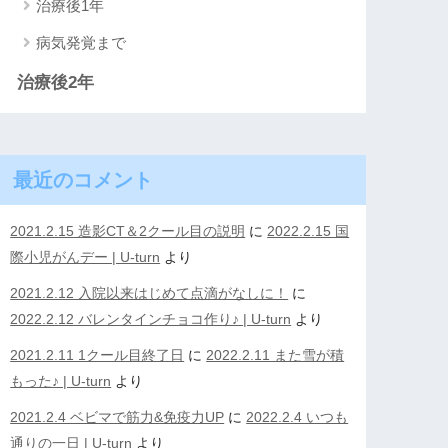
治療後1年
病気発覚まで
治療後2年
最近のコメント
2021.2.15 造影CT＆2クール目の説明
に
2022.2.15 国
際小児がんデー | U-turn
より
2021.2.12 入院以来はじめて点滴がなしに！
に
2022.2.12 バレンタインチョコ作り♪ | U-turn
より
2021.2.11 1クール目終了日
に
2022.2.11 また雪が積
もった♪ | U-turn
より
2021.2.4 ベビマで筋力&免疫力UP
に
2022.2.4 いつも
通りの一日 | U-turn
より