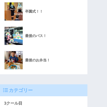
卒園式！！
最後のバス！
最後のお弁当！
カテゴリー
3クール目