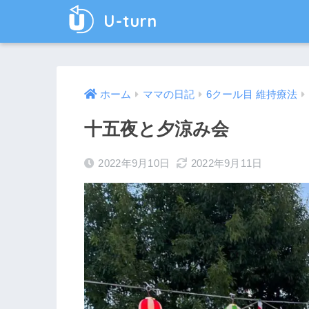
U-turn
ホーム
ママの日記
6クール目 維持療法
十五夜と夕涼み会
2022年9月10日
2022年9月11日