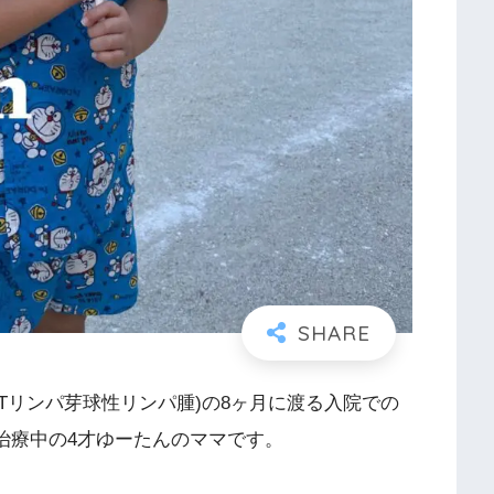
(Tリンパ芽球性リンパ腫)の8ヶ月に渡る入院での
)治療中の4才ゆーたんのママです。