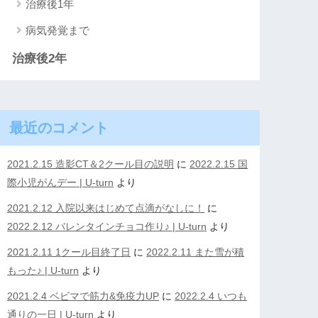
治療後1年
病気発覚まで
治療後2年
最近のコメント
2021.2.15 造影CT＆2クール目の説明
に
2022.2.15 国
際小児がんデー | U-turn
より
2021.2.12 入院以来はじめて点滴がなしに！
に
2022.2.12 バレンタインチョコ作り♪ | U-turn
より
2021.2.11 1クール目終了日
に
2022.2.11 また雪が積
もった♪ | U-turn
より
2021.2.4 ベビマで筋力&免疫力UP
に
2022.2.4 いつも
通りの一日 | U-turn
より