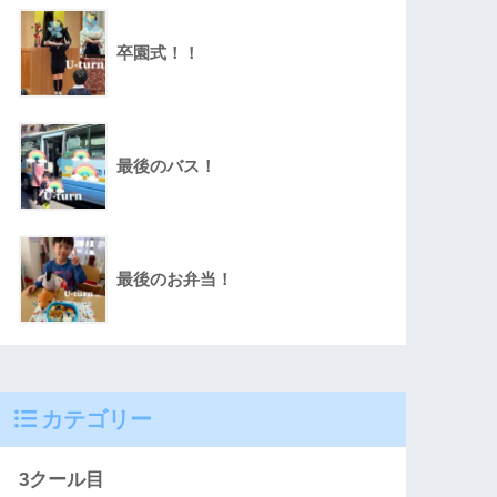
卒園式！！
最後のバス！
最後のお弁当！
カテゴリー
3クール目