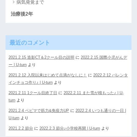
病気発覚まで
治療後2年
最近のコメント
2021.2.15 造影CT＆2クール目の説明
に
2022.2.15 国際小児がんデ
ー | U-turn
より
2021.2.12 入院以来はじめて点滴がなしに！
に
2022.2.12 バレンタ
インチョコ作り♪ | U-turn
より
2021.2.11 1クール目終了日
に
2022.2.11 また雪が積もった♪ | U-
turn
より
2021.2.4 ベビマで筋力&免疫力UP
に
2022.2.4 いつも通りの一日 |
U-turn
より
2021.2.2 節分
に
2022.2.3 節分♪小学校再開 | U-turn
より