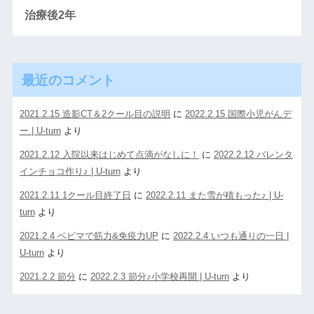
治療後2年
最近のコメント
2021.2.15 造影CT＆2クール目の説明
に
2022.2.15 国際小児がんデ
ー | U-turn
より
2021.2.12 入院以来はじめて点滴がなしに！
に
2022.2.12 バレンタ
インチョコ作り♪ | U-turn
より
2021.2.11 1クール目終了日
に
2022.2.11 また雪が積もった♪ | U-
turn
より
2021.2.4 ベビマで筋力&免疫力UP
に
2022.2.4 いつも通りの一日 |
U-turn
より
2021.2.2 節分
に
2022.2.3 節分♪小学校再開 | U-turn
より