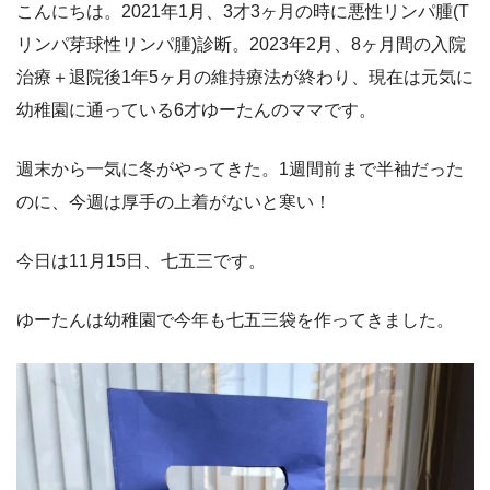
こんにちは。2021年1月、3才3ヶ月の時に悪性リンパ腫(T
リンパ芽球性リンパ腫)診断。2023年2月、8ヶ月間の入院
治療＋退院後1年5ヶ月の維持療法が終わり、現在は元気に
幼稚園に通っている6才ゆーたんのママです。
週末から一気に冬がやってきた。1週間前まで半袖だった
のに、今週は厚手の上着がないと寒い！
今日は11月15日、七五三です。
ゆーたんは幼稚園で今年も七五三袋を作ってきました。