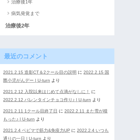
治療後1年
病気発覚まで
治療後2年
最近のコメント
2021.2.15 造影CT＆2クール目の説明
に
2022.2.15 国
際小児がんデー | U-turn
より
2021.2.12 入院以来はじめて点滴がなしに！
に
2022.2.12 バレンタインチョコ作り♪ | U-turn
より
2021.2.11 1クール目終了日
に
2022.2.11 また雪が積
もった♪ | U-turn
より
2021.2.4 ベビマで筋力&免疫力UP
に
2022.2.4 いつも
通りの一日 | U-turn
より