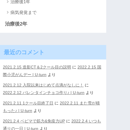
治療後1年
病気発覚まで
治療後2年
最近のコメント
2021.2.15 造影CT＆2クール目の説明
に
2022.2.15 国
際小児がんデー | U-turn
より
2021.2.12 入院以来はじめて点滴がなしに！
に
2022.2.12 バレンタインチョコ作り♪ | U-turn
より
2021.2.11 1クール目終了日
に
2022.2.11 また雪が積
もった♪ | U-turn
より
2021.2.4 ベビマで筋力&免疫力UP
に
2022.2.4 いつも
通りの一日 | U-turn
より