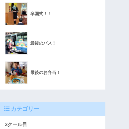
卒園式！！
最後のバス！
最後のお弁当！
カテゴリー
3クール目