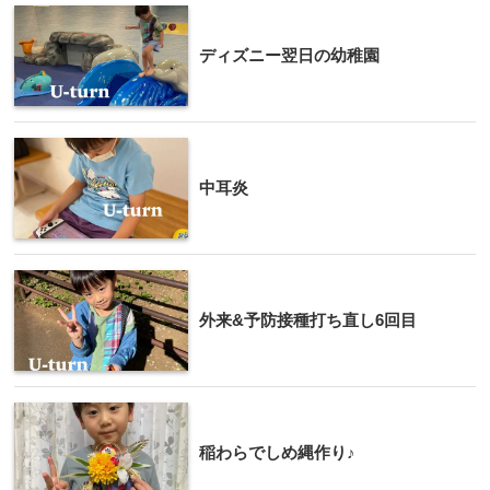
ディズニー翌日の幼稚園
中耳炎
外来&予防接種打ち直し6回目
稲わらでしめ縄作り♪